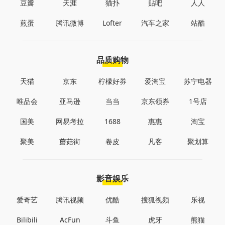
豆瓣
天涯
猫扑
贴吧
人人
煎蛋
腾讯微博
Lofter
汽车之家
站酷
品质购物
天猫
京东
柠檬好券
爱淘宝
苏宁电器
唯品会
亚马逊
当当
京东领券
1号店
国美
网易考拉
1688
惠惠
淘宝
聚美
蘑菇街
卷皮
凡客
聚划算
影音娱乐
爱奇艺
腾讯视频
优酷
搜狐视频
乐视
Bilibili
AcFun
斗鱼
虎牙
熊猫