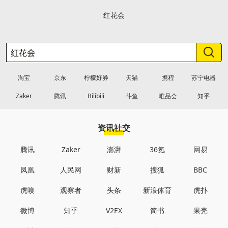
红花会
淘宝
京东
柠檬好券
天猫
携程
苏宁电器
Zaker
腾讯
Bilibili
斗鱼
唯品会
知乎
资讯社交
腾讯
Zaker
澎湃
36氪
网易
凤凰
人民网
财新
搜狐
BBC
虎嗅
观察者
头条
新浪体育
虎扑
微博
知乎
V2EX
简书
果壳